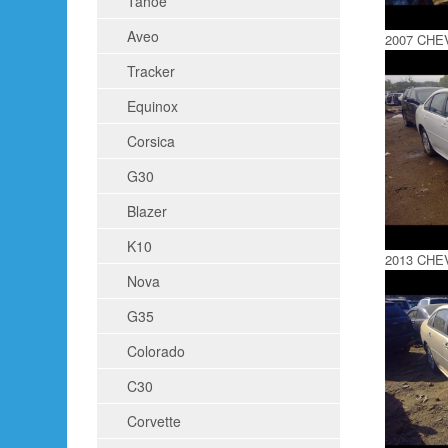
Tahoe
Aveo
2007 CHE
Tracker
Equinox
Corsica
G30
Blazer
K10
2013 CHE
Nova
G35
Colorado
C30
Corvette